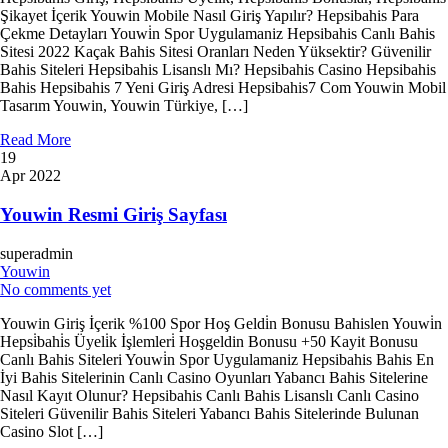
Şikayet İçerik Youwin Mobile Nasıl Giriş Yapılır? Hepsibahis Para
Çekme Detayları Youwi̇n Spor Uygulamaniz Hepsibahis Canlı Bahis
Sitesi 2022 Kaçak Bahis Sitesi Oranları Neden Yüksektir? Güvenilir
Bahis Siteleri Hepsibahis Lisanslı Mı? Hepsibahis Casino Hepsibahis
Bahis Hepsibahis 7 Yeni Giriş Adresi Hepsibahis7 Com Youwin Mobil
Tasarım Youwin, Youwin Türkiye, […]
Read More
19
Apr 2022
Youwin Resmi Giriş Sayfası
superadmin
Youwin
No comments yet
Youwin Giriş İçerik %100 Spor Hoş Geldi̇n Bonusu Bahislen Youwi̇n
Hepsi̇bahi̇s Üyeli̇k İşlemleri̇ Hoşgeldin Bonusu +50 Kayit Bonusu
Canlı Bahis Siteleri Youwi̇n Spor Uygulamaniz Hepsibahis Bahis En
İyi Bahis Sitelerinin Canlı Casino Oyunları Yabancı Bahis Sitelerine
Nasıl Kayıt Olunur? Hepsibahis Canlı Bahis Lisanslı Canlı Casino
Siteleri Güvenilir Bahis Siteleri Yabancı Bahis Sitelerinde Bulunan
Casino Slot […]