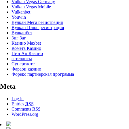
Vulkan Vegas Germany
Vulkan Vegas Mobile
Vulkanbet
Youwin
Вулкан Мега регистрация
Вулкан Плюс регистрация
Вулканбет
Зиг Заг
Казино Maxbet
Комета Казино
Пин Ап Казино
сателлиты
Суперслотс
Фараон казино
Форекс партнерская программа
Meta
Log in
Entries
RSS
Comments
RSS
WordPress.org