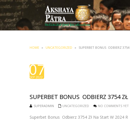
HOME
»
UNCATEGORIZED
»
SUPERBET BONUS ️ ODBIERZ 3754
07
SEP 2022
SUPERBET BONUS ️ ODBIERZ 3754 ZŁ
SUPERADMIN
UNCATEGORIZED
NO COMMENTS YET
Superbet Bonus ️ Odbierz 3754 Zł Na Start W 2024 R