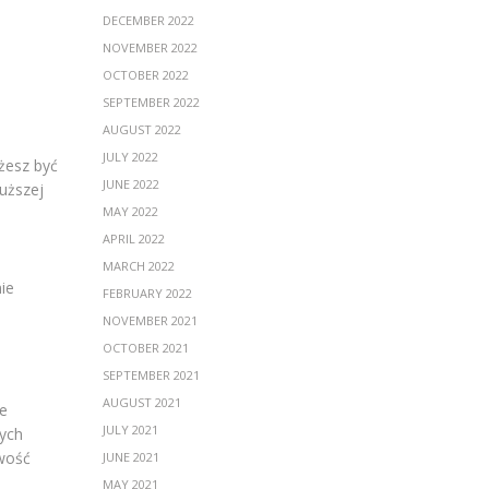
DECEMBER 2022
NOVEMBER 2022
OCTOBER 2022
SEPTEMBER 2022
AUGUST 2022
JULY 2022
żesz być
JUNE 2022
łuższej
MAY 2022
APRIL 2022
MARCH 2022
nie
FEBRUARY 2022
NOVEMBER 2021
OCTOBER 2021
SEPTEMBER 2021
AUGUST 2021
ne
JULY 2021
cych
iwość
JUNE 2021
MAY 2021