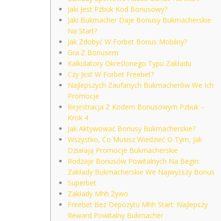
Jaki Jest Pzbuk Kod Bonusowy?
Jaki Bukmacher Daje Bonusy Bukmacherskie
Na Start?
Jak Zdobyć W Forbet Bonus Mobilny?
Gra Z Bonusem
Kalkulatory Określonego Typu Zakładu
Czy Jest W Forbet Freebet?
Najlepszych Zaufanych Bukmacherów We Ich
Promocje
Rejestracja Z Kodem Bonusowym Pzbuk –
Krok 4
Jak Aktywować Bonusy Bukmacherskie?
Wszystko, Co Musisz Wiedzieć O Tym, Jak
Działają Promocje Bukmacherskie
Rodzaje Bonusów Powitalnych Na Begin:
Zakłady Bukmacherskie We Najwyższy Bonus
Superbet
Zakłady Mhh Żywo
Freebet Bez Depozytu Mhh Start: Najlepszy
Reward Powitalny Bukmacher