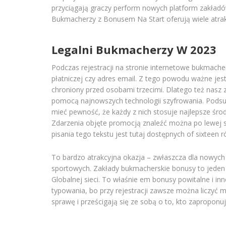
przyciągają graczy perform nowych platform zakładó
Bukmacherzy z Bonusem Na Start oferują wiele atrakcy
Legalni Bukmacherzy W 2023
Podczas rejestracji na stronie internetowe bukmache
płatniczej czy adres email. Z tego powodu ważne jest
chroniony przed osobami trzecimi. Dlatego też nasz
pomocą najnowszych technologii szyfrowania. Pods
mieć pewność, że każdy z nich stosuje najlepsze śro
Zdarzenia objęte promocją znaleźć można po lewej 
pisania tego tekstu jest tutaj dostępnych of sixteen 
To bardzo atrakcyjna okazja – zwłaszcza dla nowych
sportowych. Zakłady bukmacherskie bonusy to jeden z
Globalnej sieci. To właśnie em bonusy powitalne i i
typowania, bo przy rejestracji zawsze można liczyć 
sprawę i prześcigają się ze sobą o to, kto zapropon