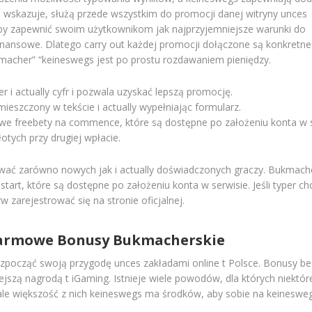
skazuje, służą przede wszystkim do promocji danej witryny unces
żeby zapewnić swoim użytkownikom jak najprzyjemniejsze warunki do
 finansowe. Dlatego carry out każdej promocji dołączone są konkretne
macher” “keineswegs jest po prostu rozdawaniem pieniędzy.
r i actually cyfr i pozwala uzyskać lepszą promocję.
ieszczony w tekście i actually wypełniając formularz.
we freebety na commence, które są dostępne po założeniu konta w s
otych przy drugiej wpłacie.
ować zarówno nowych jak i actually doświadczonych graczy. Bukmach
tart, które są dostępne po założeniu konta w serwisie. Jeśli typer ch
 zarejestrować się na stronie oficjalnej.
 Darmowe Bonusy Bukmacherskie
rozpocząć swoją przygodę unces zakładami online t Polsce. Bonusy be
ejszą nagrodą t iGaming. Istnieje wiele powodów, dla których niektór
ale większość z nich keineswegs ma środków, aby sobie na keineswe