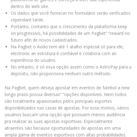
dentro do web site.
Os dados que você fornecer no formulário serão verificados
cependant tarde.
Portanto, contanto que o crescimento da plataforma keep
on progressivo, há possibilidades de um Pagbet” “reward no
futuro afin de novos cadastrados.
Na Pagbet o Avião tem até 1 atalho especial só para ele,
electronic an estrutura é confiável e colabora com an
experiência do usuário.
No entanto, é só essa opção assim como o AstroPay para u
depósito, não proporciona nenhum outro método.
Na Pagbet, quem deseja apostar em eventos de futebol a new
longo prazo possui diversas” “opções disponíveis. Nem todos
são totalmente apaixonados pelos principais esportes
disponibilizados nas casas de apostas. Por esse motivo, vários
usuários buscam uma opção que possuem menos audiência
pra realizar as suas apostas esportivas. Especialmente
atraentes são because oportunidades de apostas em uma
ampla gama de eventos esportivos com altas probabilidades.