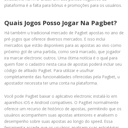
plataforma é a falta para bônus e promoções para os usuários.
Quais Jogos Posso Jogar Na Pagbet?
Há também u tradicional mercado de Pagbet apostas no ano de
pré-jogos que oferece diversos mercados. E isso inclui
mercados que estão disponíveis para as apostas ao vivo como
próximo gol de uma partida, como será marcado, que jogador
ira marcar electronic outros. Uma ótima notícia é o qual para
quem fizer o cadastro nesta casa de apostas poderá incluir seu
código de afiliado Pagbet. Para utilizar e usufruir
completamente das funcionalidades oferecidas pela Pagbet, u
apostador necessita ter uma conta na plataforma.
Você pode Pagbet baixar o aplicativo electronic instalá-lo em
aparelhos iOS e Android compatíveis. O PagBet normalmente
oferece um recurso de histórico de apostas, permitindo que os
usuários acompanhem suas apostas anteriores e analisem o
desempenho sobre suas apostas ao longo do speed. Essa
ferramenta accede que os usuários analisem suas estratégias,