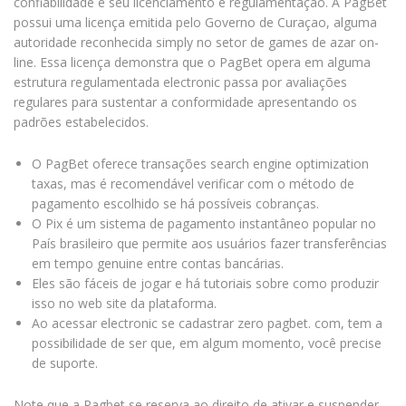
confiabilidade é seu licenciamento e regulamentação. A PagBet
possui uma licença emitida pelo Governo de Curaçao, alguma
autoridade reconhecida simply no setor de games de azar on-
line. Essa licença demonstra que o PagBet opera em alguma
estrutura regulamentada electronic passa por avaliações
regulares para sustentar a conformidade apresentando os
padrões estabelecidos.
O PagBet oferece transações search engine optimization
taxas, mas é recomendável verificar com o método de
pagamento escolhido se há possíveis cobranças.
O Pix é um sistema de pagamento instantâneo popular no
País brasileiro que permite aos usuários fazer transferências
em tempo genuine entre contas bancárias.
Eles são fáceis de jogar e há tutoriais sobre como produzir
isso no web site da plataforma.
Ao acessar electronic se cadastrar zero pagbet. com, tem a
possibilidade de ser que, em algum momento, você precise
de suporte.
Note que a Pagbet se reserva ao direito de ativar e suspender