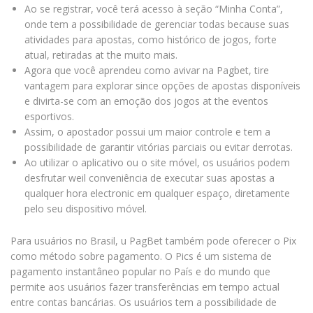
Ao se registrar, você terá acesso à seção “Minha Conta”,
onde tem a possibilidade de gerenciar todas because suas
atividades para apostas, como histórico de jogos, forte
atual, retiradas at the muito mais.
Agora que você aprendeu como avivar na Pagbet, tire
vantagem para explorar since opções de apostas disponíveis
e divirta-se com an emoção dos jogos at the eventos
esportivos.
Assim, o apostador possui um maior controle e tem a
possibilidade de garantir vitórias parciais ou evitar derrotas.
Ao utilizar o aplicativo ou o site móvel, os usuários podem
desfrutar weil conveniência de executar suas apostas a
qualquer hora electronic em qualquer espaço, diretamente
pelo seu dispositivo móvel.
Para usuários no Brasil, u PagBet também pode oferecer o Pix
como método sobre pagamento. O Pics é um sistema de
pagamento instantâneo popular no País e do mundo que
permite aos usuários fazer transferências em tempo actual
entre contas bancárias. Os usuários tem a possibilidade de