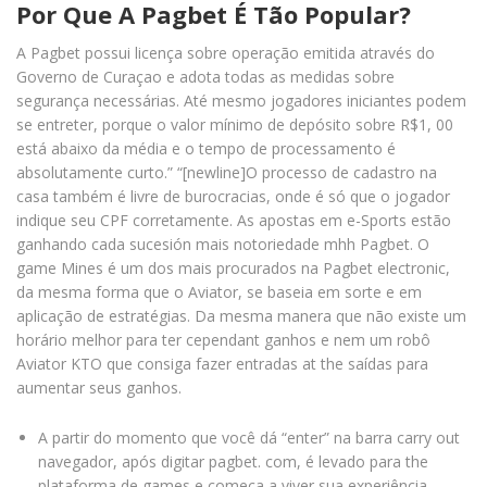
Por Que A Pagbet É Tão Popular?
A Pagbet possui licença sobre operação emitida através do
Governo de Curaçao e adota todas as medidas sobre
segurança necessárias. Até mesmo jogadores iniciantes podem
se entreter, porque o valor mínimo de depósito sobre R$1, 00
está abaixo da média e o tempo de processamento é
absolutamente curto.” “[newline]O processo de cadastro na
casa também é livre de burocracias, onde é só que o jogador
indique seu CPF corretamente. As apostas em e-Sports estão
ganhando cada sucesión mais notoriedade mhh Pagbet. O
game Mines é um dos mais procurados na Pagbet electronic,
da mesma forma que o Aviator, se baseia em sorte e em
aplicação de estratégias. Da mesma manera que não existe um
horário melhor para ter cependant ganhos e nem um robô
Aviator KTO que consiga fazer entradas at the saídas para
aumentar seus ganhos.
A partir do momento que você dá “enter” na barra carry out
navegador, após digitar pagbet. com, é levado para the
plataforma de games e começa a viver sua experiência