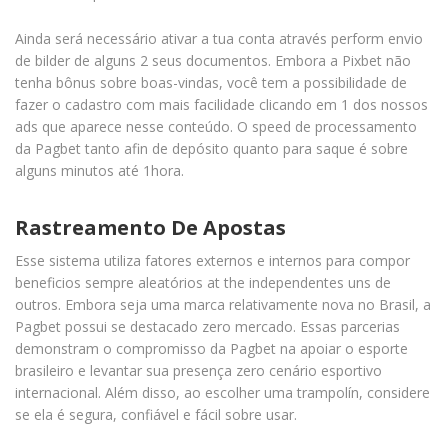
Ainda será necessário ativar a tua conta através perform envio
de bilder de alguns 2 seus documentos. Embora a Pixbet não
tenha bônus sobre boas-vindas, você tem a possibilidade de
fazer o cadastro com mais facilidade clicando em 1 dos nossos
ads que aparece nesse conteúdo. O speed de processamento
da Pagbet tanto afin de depósito quanto para saque é sobre
alguns minutos até 1hora.
Rastreamento De Apostas
Esse sistema utiliza fatores externos e internos para compor
beneficios sempre aleatórios at the independentes uns de
outros. Embora seja uma marca relativamente nova no Brasil, a
Pagbet possui se destacado zero mercado. Essas parcerias
demonstram o compromisso da Pagbet na apoiar o esporte
brasileiro e levantar sua presença zero cenário esportivo
internacional. Além disso, ao escolher uma trampolín, considere
se ela é segura, confiável e fácil sobre usar.