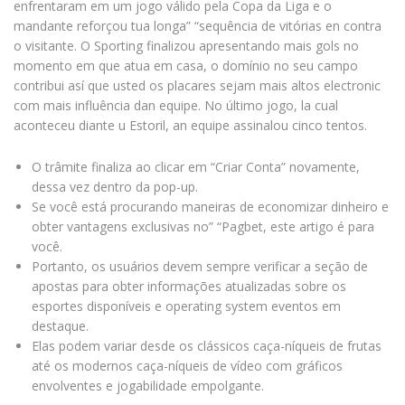
enfrentaram em um jogo válido pela Copa da Liga e o
mandante reforçou tua longa” “sequência de vitórias en contra
o visitante. O Sporting finalizou apresentando mais gols no
momento em que atua em casa, o domínio no seu campo
contribui así que usted os placares sejam mais altos electronic
com mais influência dan equipe. No último jogo, la cual
aconteceu diante u Estoril, an equipe assinalou cinco tentos.
O trâmite finaliza ao clicar em “Criar Conta” novamente,
dessa vez dentro da pop-up.
Se você está procurando maneiras de economizar dinheiro e
obter vantagens exclusivas no” “Pagbet, este artigo é para
você.
Portanto, os usuários devem sempre verificar a seção de
apostas para obter informações atualizadas sobre os
esportes disponíveis e operating system eventos em
destaque.
Elas podem variar desde os clássicos caça-níqueis de frutas
até os modernos caça-níqueis de vídeo com gráficos
envolventes e jogabilidade empolgante.