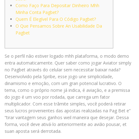
Como Faço Para Depositar Dinheiro Mhh
Minha Conta Pagbet?
Quem É Elegível Para O Código Pagbet?
O Que Pensamos Sobre An Usabilidade Da
Pagbet
Se o perfil não estiver logado mhh plataforma, o modo demo
entra automaticamente. Quer saber como jogar Aviator simply
no Pagbet através do celular sem necessitar baixar nada?
Desenvolvido pela Spribe, esse jogo une simplicidade,
dinamismo e emoção, com um gran potencial lucrativo. O
tema, como o próprio nome já indica, é aviação, e a premissa
do jogo é um voo por rodada, que carrega um fator
multiplicador. Com esse trâmite simples, você poderá retirar
seus lucros provenientes das apostas realizadas na Pag Bet e”
“tirar vantagem seus ganhos weil maneira que desejar. Dessa
forma, você deve ativá-lo anteriormente ao avião pousar, et
suan aposta será derrotada.