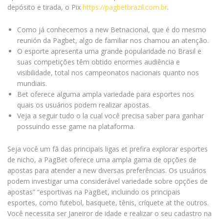
depósito e tirada, o Pix
https://pagbetbrazil.com.br
.
Como já conhecemos a new Betnacional, que é do mesmo
reunión da Pagbet, algo de familiar nos chamou an atenção.
O esporte apresenta uma grande popularidade no Brasil e
suas competições têm obtido enormes audiência e
visibilidade, total nos campeonatos nacionais quanto nos
mundiais.
Bet oferece alguma ampla variedade para esportes nos
quais os usuários podem realizar apostas.
Veja a seguir tudo o la cual você precisa saber para ganhar
possuindo esse game na plataforma.
Seja você um fã das principais ligas et prefira explorar esportes
de nicho, a PagBet oferece uma ampla gama de opções de
apostas para atender a new diversas preferências. Os usuários
podem investigar uma considerável variedade sobre opções de
apostas” “esportivas na PagBet, incluindo os principais
esportes, como futebol, basquete, tênis, críquete at the outros.
Você necessita ser Janeiror de idade e realizar o seu cadastro na