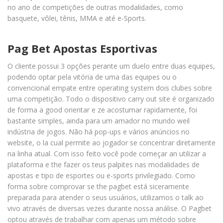
no ano de competições de outras modalidades, como
basquete, vôlei, tênis, MMA e até e-Sports.
Pag Bet Apostas Esportivas
O cliente possui 3 opções perante um duelo entre duas equipes,
podendo optar pela vitória de uma das equipes ou o
convencional empate entre operating system dois clubes sobre
uma competição. Todo o dispositivo carry out site é organizado
de forma a good orientar e ze acostumar rapidamente, foi
bastante simples, ainda para um amador no mundo weil
indústria de jogos. Não há pop-ups e vários anúncios no
website, o la cual permite ao jogador se concentrar diretamente
na linha atual. Com isso feito você pode começar an utilizar a
plataforma e the fazer os teus palpites nas modalidades de
apostas e tipo de esportes ou e-sports privilegiado. Como
forma sobre comprovar se the pagbet está siceramente
preparada para atender o seus usuários, utilizamos o talk ao
vivo através de diversas vezes durante nossa análise. O Pagbet
optou através de trabalhar com apenas um método sobre