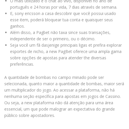
O mais utilizado é o chat ao vivo, disponível no ano de
português e 24 horas por vida, 7 dias através de semana.
E, sony ericsson a casa descobrir que você possui usado
esse item, poderá bloquear tua conta e quaisquer seus
ganhos.
Além disso, a Pagbet não taxa since suas transações,
independente de ser o primeiro, ou o décimo.
Seja você um fã dasjenige principais ligas et prefira explorar
esportes de nicho, a new PagBet oferece uma ampla gama
sobre opções de apostas para atender the diversas
preferências.
A quantidade de bombas no campo minado pode ser
selecionada, quanto maior a quantidade de bombas, maior será
um multiplicador do jogo. Ao acessar a plataforma, não há
nenhuma seção específica para apostas em jogos de Cassino.
Ou seja, a new plataforma não dá atenção para uma área
essencial, um que pode malograr an expectativa do grande
público sobre apostadores.