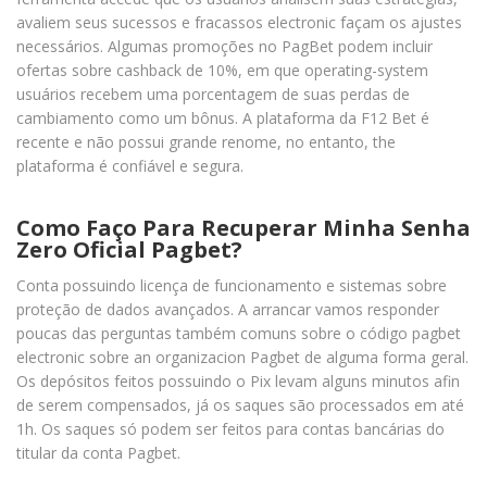
avaliem seus sucessos e fracassos electronic façam os ajustes
necessários. Algumas promoções no PagBet podem incluir
ofertas sobre cashback de 10%, em que operating-system
usuários recebem uma porcentagem de suas perdas de
cambiamento como um bônus. A plataforma da F12 Bet é
recente e não possui grande renome, no entanto, the
plataforma é confiável e segura.
Como Faço Para Recuperar Minha Senha
Zero Oficial Pagbet?
Conta possuindo licença de funcionamento e sistemas sobre
proteção de dados avançados. A arrancar vamos responder
poucas das perguntas também comuns sobre o código pagbet
electronic sobre an organizacion Pagbet de alguma forma geral.
Os depósitos feitos possuindo o Pix levam alguns minutos afin
de serem compensados, já os saques são processados em até
1h. Os saques só podem ser feitos para contas bancárias do
titular da conta Pagbet.