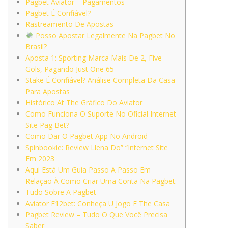
Pagbet Aviator – Pagamentos
Pagbet É Confiável?
Rastreamento De Apostas
Posso Apostar Legalmente Na Pagbet No
Brasil?
Aposta 1: Sporting Marca Mais De 2, Five
Gols, Pagando Just One 65
Stake É Confiável? Análise Completa Da Casa
Para Apostas
Histórico At The Gráfico Do Aviator
Como Funciona O Suporte No Oficial Internet
Site Pag Bet?
Como Dar O Pagbet App No Android
Spinbookie: Review Llena Do” “Internet Site
Em 2023
Aqui Está Um Guia Passo A Passo Em
Relação À Como Criar Uma Conta Na Pagbet:
Tudo Sobre A Pagbet
Aviator F12bet: Conheça U Jogo E The Casa
Pagbet Review – Tudo O Que Você Precisa
Saber