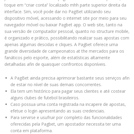
toque em “criar conta” localizado mhh parte superior direita da
interface. Sim, você pode dar no PagBet utilizando seu
dispositivo móvel, acessando o internet site por meio para seu
navegador móvel ou baixar Pagbet app. O web site, tanto na
sua versão de computador pessoal, quanto no structure mobile,
é organizado e prático, possibilitando realizar suas apostas com
apenas algumas descidas e cliques. A Pagbet oferece uma
grande diversidade de campeonatos at the mercados para os
fanáticos pelo esporte, além de estatísticas altamente
detalhadas afin de quaisquer confrontos disponíveis.
A PagBet ainda precisa aprimorar bastante seus serviços afin
de estar no nível de suas demais concorrentes.
Ela tem um histórico para pagar seus clientes e até costear
alguns clubes de futebol brasileiros.
Caso possua uma conta registrada na incapere de apostas,
efetue o login apresentando as suas credenciais.
Para servirse e usufruir por completo das funcionalidades
oferecidas pela Pagbet, um apostador necessita ter uma
conta em plataforma.